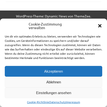
WordPress-Theme: Dynamic News von ThemeZee.
Cookie-Zustimmung
ThumbSniper-Plugin by
Thomas Schulte
verwalten
Um dir ein optimales Erlebnis zu bieten, verwenden wir Technologien wie
Cookies, um Geräteinformationen zu speichern und/oder darauf
zuzugreifen. Wenn du diesen Technologien zustimmst, können wir Daten
wie das Surfverhalten oder eindeutige IDs auf dieser Website verarbeiten.
Wenn du deine Zustimmung nicht erteilst oder zurückziehst, können
bestimmte Merkmale und Funktionen beeinträchtigt werden.
Akzeptieren
Ablehnen
Einstellungen ansehen
Cookie-Richtlinie
Datenschutz
Impressum