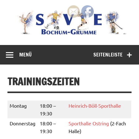
Zum
Inhalt
springen
100 % Bochum 100% Spaß am Sport
MENÜ
SEITENLEISTE
TRAININGSZEITEN
Montag
18:00 –
Heinrich-Böll-Sporthalle
19:30
Donnerstag
18:00 –
Sporthalle Ostring
(2-Fach
19:30
Halle)