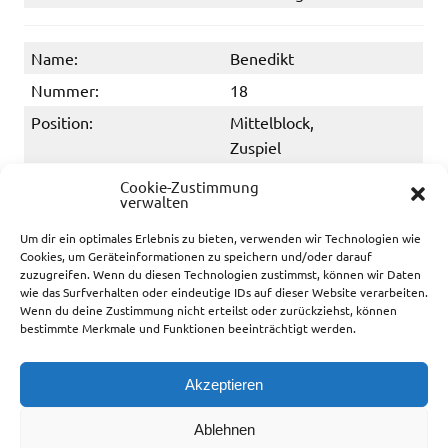
Name:
Benedikt
Nummer:
18
Position:
Mittelblock,
Zuspiel
Cookie-Zustimmung
verwalten
Name:
Hamid
Um dir ein optimales Erlebnis zu bieten, verwenden wir Technologien wie
Nummer:
33
Cookies, um Geräteinformationen zu speichern und/oder darauf
zuzugreifen. Wenn du diesen Technologien zustimmst, können wir Daten
Position:
Mittelblock
wie das Surfverhalten oder eindeutige IDs auf dieser Website verarbeiten.
Wenn du deine Zustimmung nicht erteilst oder zurückziehst, können
bestimmte Merkmale und Funktionen beeinträchtigt werden.
Name:
Christian
Nummer:
77
Akzeptieren
Position:
Mittelblock
Ablehnen