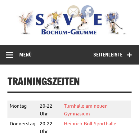
Zum
Inhalt
springen
100 % Bochum 100% Spaß am Sport
MENÜ
SEITENLEISTE
TRAININGSZEITEN
Montag
20-22
Turnhalle am neuen
Uhr
Gymnasium
Donnerstag
20-22
Heinrich-Böll-Sporthalle
Uhr