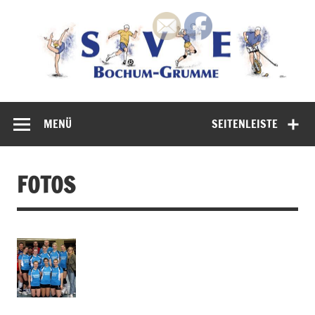
Zum
Inhalt
springen
100 % Bochum 100% Spaß am Sport
MENÜ
SEITENLEISTE
FOTOS